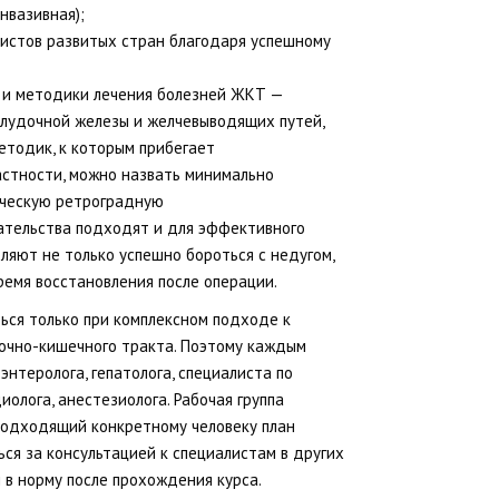
нвазивная);
листов развитых стран благодаря успешному
и и методики лечения болезней ЖКТ —
елудочной железы и желчевыводящих путей,
етодик, к которым прибегает
астности, можно назвать минимально
ическую ретроградную
ательства подходят и для эффективного
ляют не только успешно бороться с недугом,
емя восстановления после операции.
ься только при комплексном подходе к
дочно-кишечного тракта. Поэтому каждым
нтеролога, гепатолога, специалиста по
олога, анестезиолога. Рабочая группа
подходящий конкретному человеку план
ся за консультацией к специалистам в других
 в норму после прохождения курса.