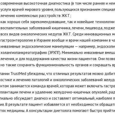
современная высокоточная диагностика (в том числе ранняя и неи
услуги врачей мирового уровня, пользующихся признанием специа
лечению комплексных расстройств ЖКТ;
как хорошо себя зарекомендовавшие, так и новейшие технологи
воспалительных заболеваний кишечника, печени, пищевода, подж
всех видов онкологических недугов ЖКТ. Среди инновационных м
гастроэнтерология в Израиле вообще и врачи нашей компании в ч
инвазивные эндоскопические манипуляции — например, эндоскоп
холангиопанкреатографию (ЭРХПГ). Минимально инвазивные вмеш
лечения, и для поддержания качества жизни пациентов. Они позво
но также сохранять функциониональность органов и сокращать вр
пании TrustMed убеждены, что отличных результатов можно добит
остике и лечению патологий и онкологических заболеваний желу
нтом занимается команда врачей, которая может включать гастроэ
плантации печени и удалению желудочно-кишечных опухолей, ради
гиально обсуждает диагноз и составляет оптимальный, наиболее 
ия. В результате пациент избавляется от необходимости обращать
тях медицины. А консультации диетолога помогают быстро прийти