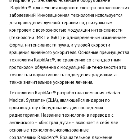
В Израиле установлено новейшее оборудование
RapidArc® для лечения широкого спектра онкологических
заболеваний. Инновационная технология используется
для проведения лучевой терапии под визуальным
контролем с возможностью модуляции интенсивности
(технологии IMRT и IGRT) и одновременным изменением
формы, интенсивности пучка, и угловой скорости
вращения линейного ускорителя. Основные преимущества
технологии RapidArc®, по сравнению со стандартным
протоколом облучения с модуляцией интенсивности это
точность и вариативность подведения радиации, а
также значительное ускорение лечения.
Технологию RapidArc® разработала компания «Varian
Medical Systems» (США), являющейся лидером по
производству оборудования для проведения
радиотерапии. Название технологии в переводе с
английского – «быстрая дуга» – включает в себя две
основные технологии, использованные
создателями RapidArc®. Вращательное движение