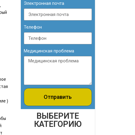
Электронная почта
,
орый
Телефон
Медицинская проблема
рое
стая
Отправить
иле
)
ВЫБЕРИТЕ
обы
КАТЕГОРИЮ
й
ет