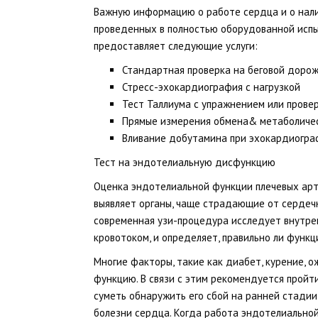
Важную информацию о работе сердца и о нали
проведенных в полностью оборудованной испы
предоставляет следующие услуги:
Стандартная проверка на беговой доро
Стресс-эхокардиография с нагрузкой
Тест Таллиума с упражнением или прове
Прямые измерения обмена& метаболичес
Вливание добутамина при эхокардиогра
Тест на эндотелиальную дисфункцию
Оценка эндотелиальной функции плечевых арте
выявляет органы, чаще страдающие от сердеч
современная узи-процедура исследует внутре
кровотоком, и определяет, правильно ли функ
Многие факторы, такие как диабет, курение, 
функцию. В связи с этим рекомендуется пройт
суметь обнаружить его сбой на ранней стади
болезни сердца. Когда работа эндотелиально