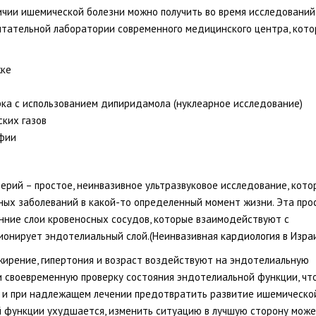
чии ишемической болезни можно получить во время исследований
тательной лаборатории современного медицинского центра, кот
жке
рка с использованием дипиридамола (нуклеарное исследование)
ких газов
фии
рий – простое, неинвазивное ультразвуковое исследование, кото
ных заболеваний в какой-то определенный момент жизни. Эта про
нние слои кровеносных сосудов, которые взаимодействуют с
ционирует эндотелиальный слой.(Неинвазивная
кардиология в Изра
ожирение, гипертония и возраст воздействуют на эндотелиальную
и своевременную проверку состояния эндотелиальной функции, чт
и и при надлежащем лечении предотвратить развитие ишемическо
й функции ухудшается, изменить ситуацию в лучшую сторону мож